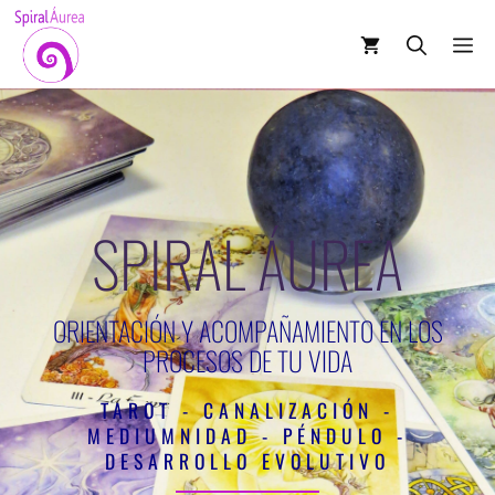
SPIRAL ÁUREA
ORIENTACIÓN Y ACOMPAÑAMIENTO EN LOS
PROCESOS DE TU VIDA
TAROT - CANALIZACIÓN -
MEDIUMNIDAD - PÉNDULO -
DESARROLLO EVOLUTIVO