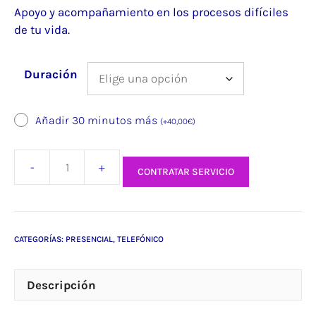
precios:
Apoyo y acompañamiento en los procesos difíciles
desde
de tu vida.
50,00€
hasta
Duración
80,00€
Añadir 30 minutos más
(
+
40,00
€
)
CONTRATAR SERVICIO
Duelo:
Seres
queridos
y
CATEGORÍAS:
PRESENCIAL
,
TELEFÓNICO
mascotas
cantidad
Descripción