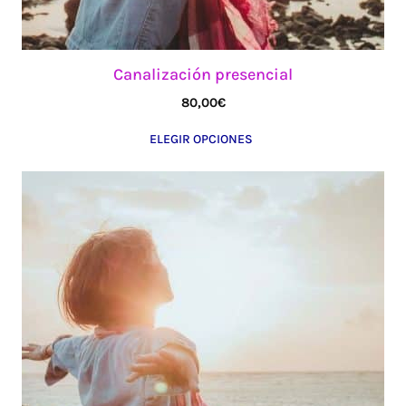
producto
Canalización presencial
80,00
€
ELEGIR OPCIONES
Este
producto
tiene
múltiples
variantes.
Las
opciones
se
pueden
elegir