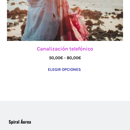
en
la
página
de
producto
Canalización telefónico
Rango
50,00
€
-
80,00
€
de
ELEGIR OPCIONES
precios:
desde
50,00€
hasta
80,00€
Spiral Áurea