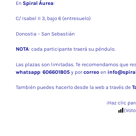
En
Spiral Áurea
:
C/ Isabel II 3, bajo 6 (entresuelo)
Donostia – San Sebastián
NOTA
: cada participante traerá su péndulo.
Las plazas son limitadas. Te recomendamos que rese
whatsapp
:
606601805
y por
correo
en
info@spira
También puedes hacerlo desde la web a través de
T
¡Haz clic pa
(Voto